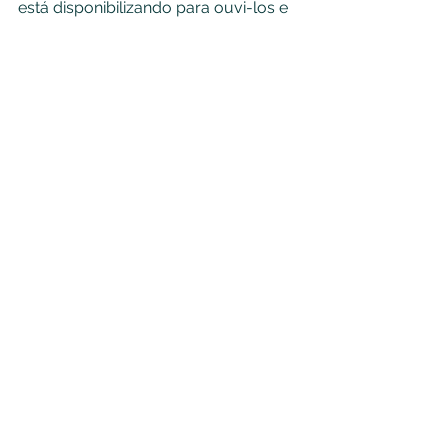
está disponibilizando para ouvi-los e 
considerá-los? Não se trata de uma 
questão singular, mas sim plural. Um 
sistema educacional preparado para 
escutar o sujeito pode fazer toda a 
diferença. Figuras maternas, paternas 
e de cuidadores com condições 
internas para acolher o adolescente 
podem transformar o rumo de uma 
vida.
Ver tudo
Posts recentes