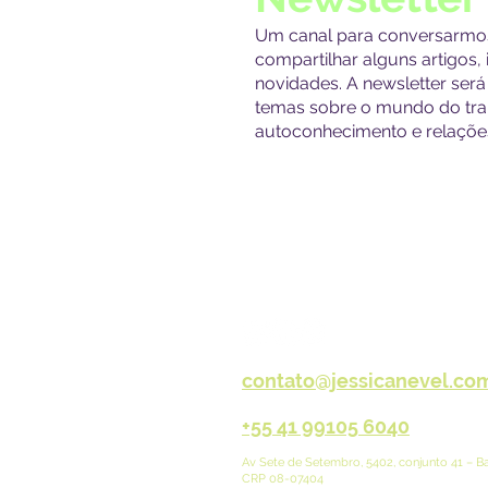
Um canal para conversarmos
compartilhar alguns artigos, 
novidades. A newsletter será 
temas sobre o mundo do traba
autoconhecimento e relações
contato@jessicanevel.com
+55 41 99105 6040
Av Sete de Setembro, 5402, conjunto 41 – Ba
CRP 08-07404