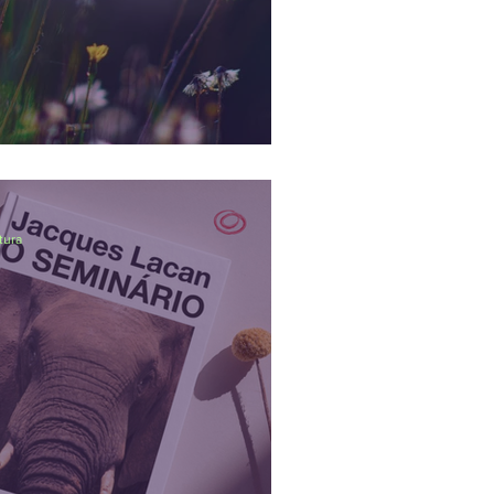
 útil, mas é vital
tura