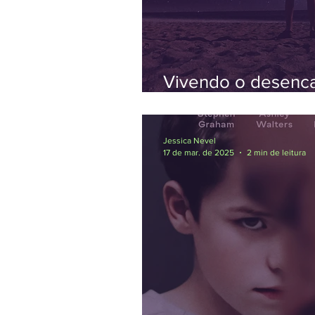
Vivendo o desenca
espaço e corpo p
contornos
Jessica Nevel
17 de mar. de 2025
2 min de leitura