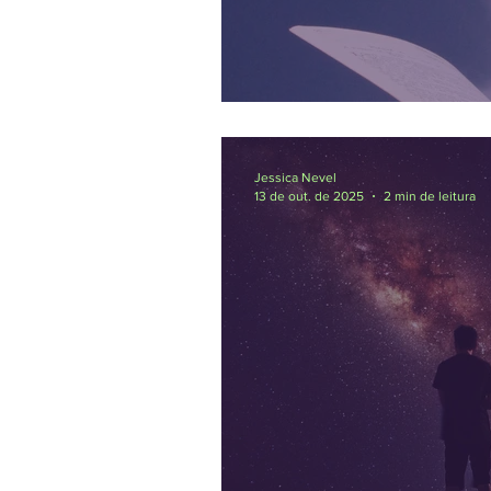
O quarto mandam
Jessica Nevel
13 de out. de 2025
2 min de leitura