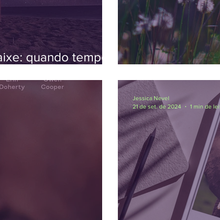
ixe: quando tempo,
erdem seus
A infância não é
Jessica Nevel
21 de set. de 2024
1 min de lei