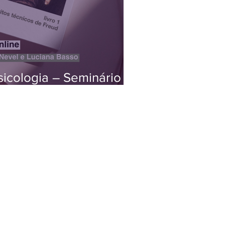
icologia – Seminário I
can