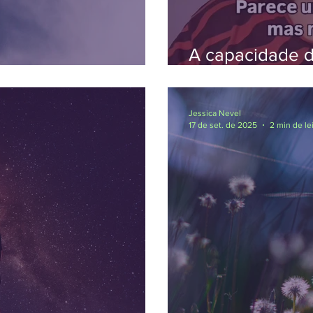
A capacidade d
ento
de alguém
Jessica Nevel
17 de set. de 2025
2 min de le