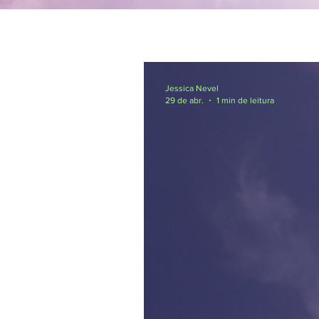
Jessica Nevel
29 de abr.
1 min de leitura