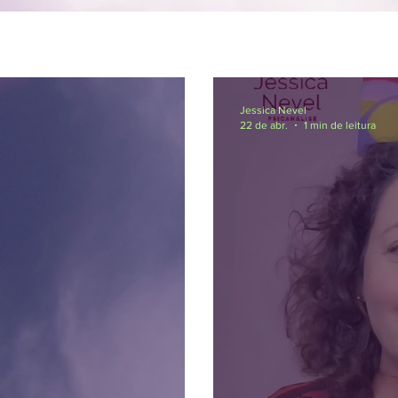
Jessica Nevel
22 de abr.
1 min de leitura